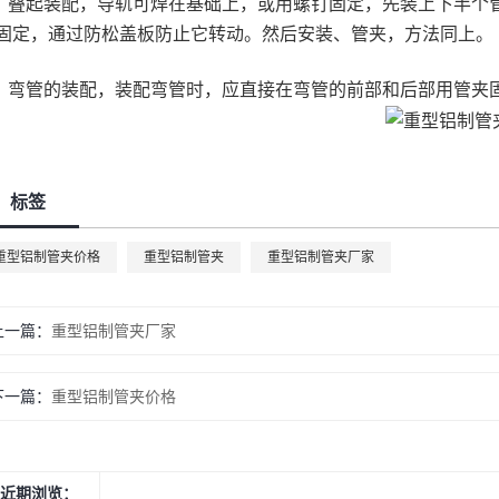
叠起装配，导轨可焊在基础上，或用螺钉固定，先装上下半个
固定，通过防松盖板防止它转动。然后安装、管夹，方法同上。
弯管的装配，装配弯管时，应直接在弯管的前部和后部用管夹
标签
重型铝制管夹价格
重型铝制管夹
重型铝制管夹厂家
上一篇：
重型铝制管夹厂家
下一篇：
重型铝制管夹价格
近期浏览：