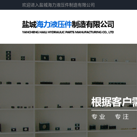
欢迎进入盐城海力液压件制造有限公司