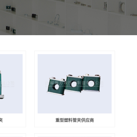
夹
重型塑料管夹供应商