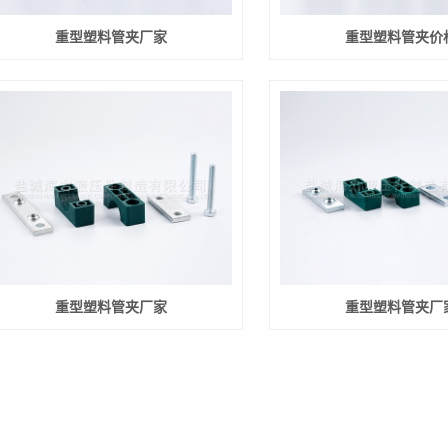
重型塑料管夹厂家
重型塑料管夹价
重型塑料管夹厂家
重型塑料管夹厂