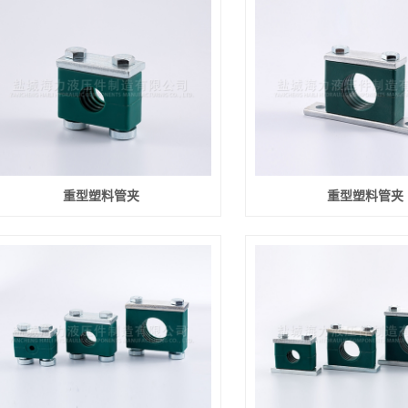
重型塑料管夹
重型塑料管夹