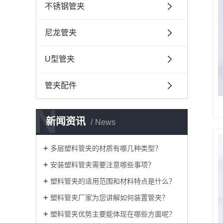
不锈钢管夹
尼龙管夹
U型管夹
管夹配件
N
新闻资讯
News
多层塑料管夹的材质有哪几种类型？
安装塑料管夹需要注意哪些事项？
塑料管夹的适用范围和材料特点是什么？
塑料管夹厂家为您讲解如何装置管夹？
塑料管夹优势主要能体现在哪些方面呢？