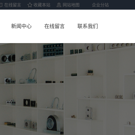
在线留言
收藏本站
网站地图
企业分站
新闻中心
在线留言
联系我们
公司新闻
联系我们
行业资讯
技术资讯