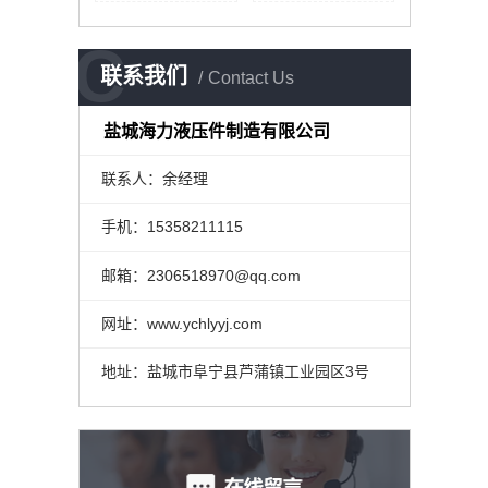
C
联系我们
Contact Us
盐城海力液压件制造有限公司
联系人：余经理
手机：15358211115
邮箱：2306518970@qq.com
网址：www.ychlyyj.com
地址：盐城市阜宁县芦蒲镇工业园区3号