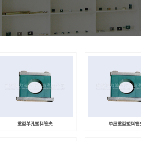
重型单孔塑料管夹
单层重型塑料管